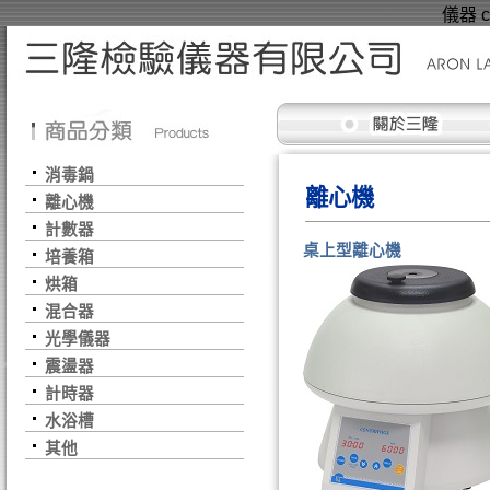
儀器 ce
消毒鍋
離心機
離心機
計數器
桌上型離心機
培養箱
烘箱
混合器
光學儀器
震盪器
計時器
水浴槽
其他