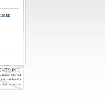
101SD
NTS INC.
Taiwan (R.O.C.)
 886-2-2647-8773
ver@aron.com.tw