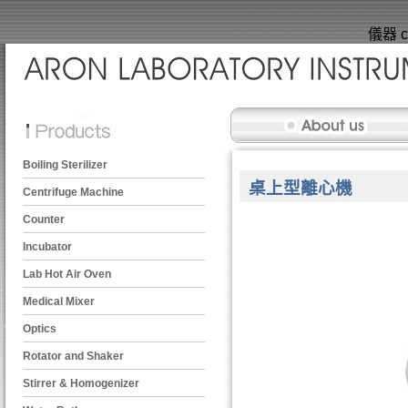
儀器 ce
Boiling Sterilizer
桌上型離心機
Centrifuge Machine
Counter
Incubator
Lab Hot Air Oven
Medical Mixer
Optics
Rotator and Shaker
Stirrer & Homogenizer