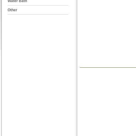
Water Bath
Other