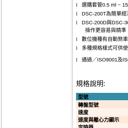
l
選購套管
0.5 ml ~ 15
l
DSC-200T
為簡單經
l
DSC-200D
與
DSC-3
操作更容易與精準
l
數位機種有自動煞車
l
多種規格樣式可供使
l
通過／
ISO9001
及
I
規格說明
:
型號
轉盤型號
速度
速度與離心力顯示
定時器