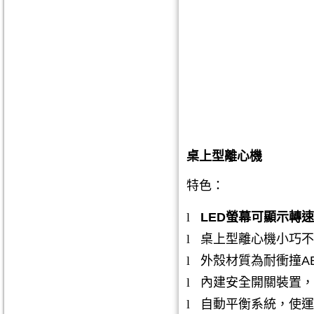
桌上型離心機
特色：
l
LED
螢幕可顯示轉速
l
桌上型離心機小巧不
l
外殼材質為耐衝撞
A
l
內建安全開關裝置，
l
自動平衡系統，使運