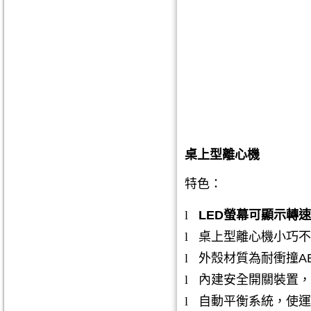
桌上型離心機
特色：
l
LED
螢幕可顯示轉速
l
桌上型離心機小巧不
l
外殼材質為耐衝撞
A
l
內建安全開關裝置，
l
自動平衡系統，使運