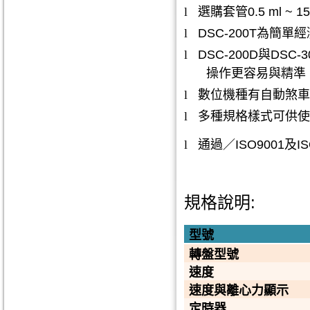
l
選購套管
0.5 ml ~ 15
l
DSC-200T
為簡單經
l
DSC-200D
與
DSC-3
操作更容易與精準
l
數位機種有自動煞車
l
多種規格樣式可供使
l
通過／
ISO9001
及
I
規格說明
:
型號
轉盤型號
速度
速度與離心力顯示
定時器