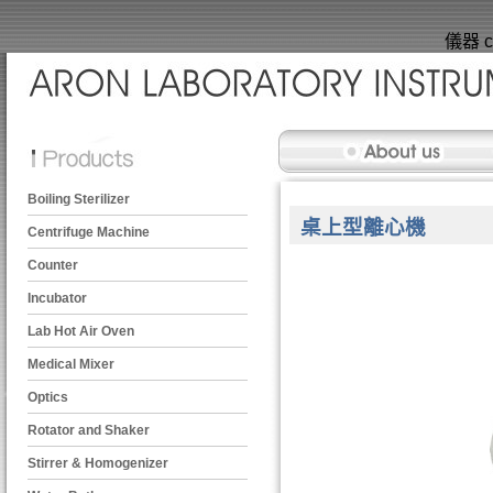
儀器 ce
Boiling Sterilizer
桌上型離心機
Centrifuge Machine
Counter
Incubator
Lab Hot Air Oven
Medical Mixer
Optics
Rotator and Shaker
Stirrer & Homogenizer