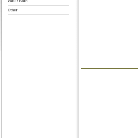
Water Bath
Other